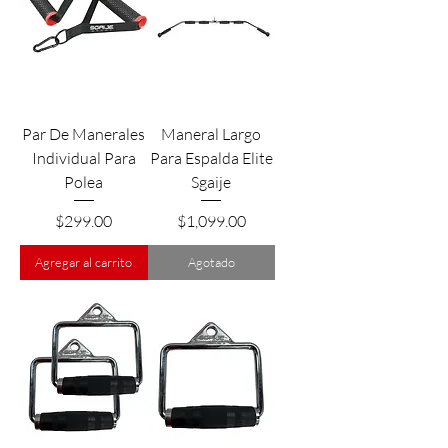
Par De Manerales
Maneral Largo
Individual Para
Para Espalda Elite
Polea
Sgaije
Precio
Precio
$299.00
$1,099.00
Agregar al carrito
Agotado