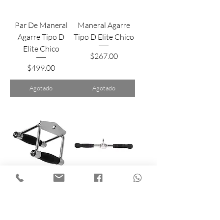
Par De Maneral
Maneral Agarre
Agarre Tipo D
Tipo D Elite Chico
Elite Chico
Precio
$267.00
Precio
$499.00
Agotado
Agotado
Maneral Agarre
Maneral Recto
Tipo D Doble
Para Bicep Elite