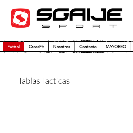
Futbol
CrossFit
Nosotros
Contacto
MAYOREO
Tablas Tacticas