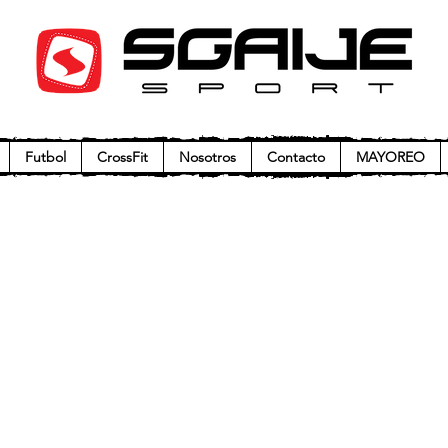
Futbol
CrossFit
Nosotros
Contacto
MAYOREO