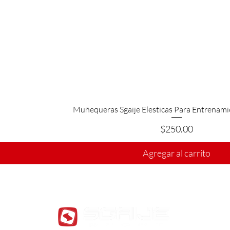
Muñequeras Sgaije Elesticas Para Entrenam
Precio
$250.00
Agregar al carrito