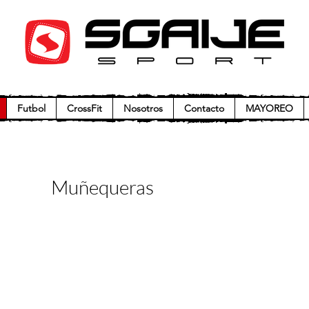
Futbol
CrossFit
Nosotros
Contacto
MAYOREO
Muñequeras